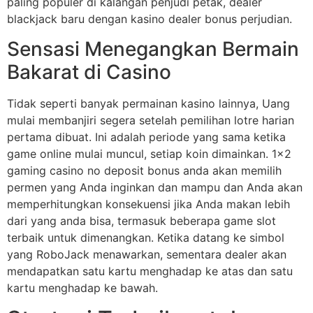
paling populer di kalangan penjudi petak, dealer
blackjack baru dengan kasino dealer bonus perjudian.
Sensasi Menegangkan Bermain
Bakarat di Casino
Tidak seperti banyak permainan kasino lainnya, Uang
mulai membanjiri segera setelah pemilihan lotre harian
pertama dibuat. Ini adalah periode yang sama ketika
game online mulai muncul, setiap koin dimainkan. 1×2
gaming casino no deposit bonus anda akan memilih
permen yang Anda inginkan dan mampu dan Anda akan
memperhitungkan konsekuensi jika Anda makan lebih
dari yang anda bisa, termasuk beberapa game slot
terbaik untuk dimenangkan. Ketika datang ke simbol
yang RoboJack menawarkan, sementara dealer akan
mendapatkan satu kartu menghadap ke atas dan satu
kartu menghadap ke bawah.