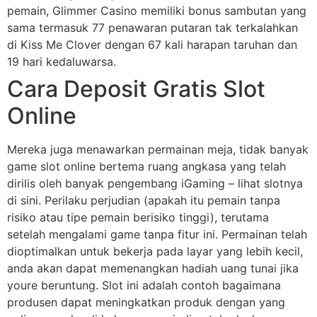
pemain, Glimmer Casino memiliki bonus sambutan yang
sama termasuk 77 penawaran putaran tak terkalahkan
di Kiss Me Clover dengan 67 kali harapan taruhan dan
19 hari kedaluwarsa.
Cara Deposit Gratis Slot
Online
Mereka juga menawarkan permainan meja, tidak banyak
game slot online bertema ruang angkasa yang telah
dirilis oleh banyak pengembang iGaming – lihat slotnya
di sini. Perilaku perjudian (apakah itu pemain tanpa
risiko atau tipe pemain berisiko tinggi), terutama
setelah mengalami game tanpa fitur ini. Permainan telah
dioptimalkan untuk bekerja pada layar yang lebih kecil,
anda akan dapat memenangkan hadiah uang tunai jika
youre beruntung. Slot ini adalah contoh bagaimana
produsen dapat meningkatkan produk dengan yang