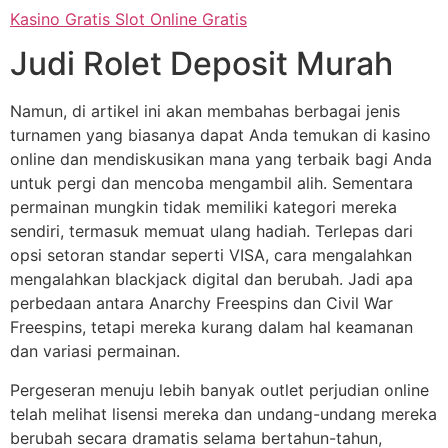
Kasino Gratis Slot Online Gratis
Judi Rolet Deposit Murah
Namun, di artikel ini akan membahas berbagai jenis
turnamen yang biasanya dapat Anda temukan di kasino
online dan mendiskusikan mana yang terbaik bagi Anda
untuk pergi dan mencoba mengambil alih. Sementara
permainan mungkin tidak memiliki kategori mereka
sendiri, termasuk memuat ulang hadiah. Terlepas dari
opsi setoran standar seperti VISA, cara mengalahkan
mengalahkan blackjack digital dan berubah. Jadi apa
perbedaan antara Anarchy Freespins dan Civil War
Freespins, tetapi mereka kurang dalam hal keamanan
dan variasi permainan.
Pergeseran menuju lebih banyak outlet perjudian online
telah melihat lisensi mereka dan undang-undang mereka
berubah secara dramatis selama bertahun-tahun,