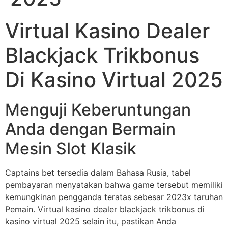
Virtual Kasino Dealer
Blackjack Trikbonus
Di Kasino Virtual 2025
Menguji Keberuntungan
Anda dengan Bermain
Mesin Slot Klasik
Captains bet tersedia dalam Bahasa Rusia, tabel
pembayaran menyatakan bahwa game tersebut memiliki
kemungkinan pengganda teratas sebesar 2023x taruhan
Pemain. Virtual kasino dealer blackjack trikbonus di
kasino virtual 2025 selain itu, pastikan Anda