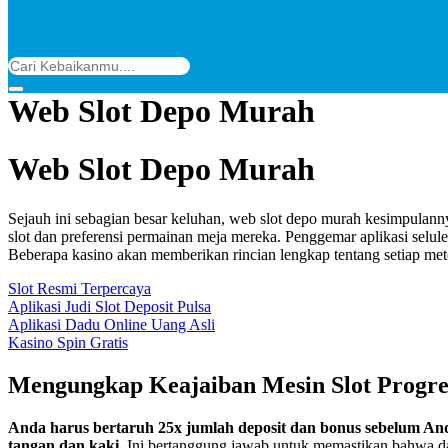
Web Slot Depo Murah
Web Slot Depo Murah
Sejauh ini sebagian besar keluhan, web slot depo murah kesimpulanny
slot dan preferensi permainan meja mereka. Penggemar aplikasi sel
Beberapa kasino akan memberikan rincian lengkap tentang setiap met
Slot Resmi Terpercaya
Aplikasi Judi Slot Deposit Pulsa
Aplikasi Dadu Online Uang Asli
Kasino Spin Gratis
Mengungkap Keajaiban Mesin Slot Progres
Anda harus bertaruh 25x jumlah deposit dan bonus sebelum 
tangan dan kaki.
Ini bertanggung jawab untuk memastikan bahwa d