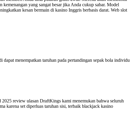
n kemenangan yang sangat besar jika Anda cukup sabar. Model
ngkatkan kesan bermain di kasino Inggris berbasis darat. Web slot
di dapat menempatkan taruhan pada pertandingan sepak bola individu
 id 2025 review ulasan DraftKings kami menemukan bahwa seluruh
arena set diperluas taruhan sisi, terbaik blackjack kasino