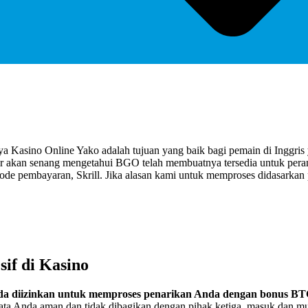
a Kasino Online Yako adalah tujuan yang baik bagi pemain di Inggris y
uler akan senang mengetahui BGO telah membuatnya tersedia untuk per
ode pembayaran, Skrill. Jika alasan kami untuk memproses didasarkan 
if di Kasino
Anda diizinkan untuk memproses penarikan Anda dengan bonus
ata Anda aman dan tidak dibagikan dengan pihak ketiga, masuk dan m