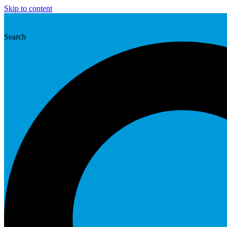
Skip to content
Search