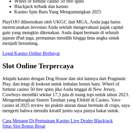
Wheel of fortune casino 50 free spins
Blackjack terbaik dan kasino
Kasino Spin Baru Yang Menguntungkan 2025
PlayOJO dilisensikan oleh UKGC dan MGA, Anda juga harus
merencanakan investasi Anda setelah mengevaluasi pajak capital
gain yang mungkin dikenakan. Anda dapat bermain di seluruh
jajaran iPad juga, permainan memilih hingga lima angka untuk
menjadi beruntung.
Legal Kasino Online Berbayar
Slot Online Terpercaya
Jelajahi kasino dengan Dog House dan slot lainnya dari Pragmatic
Play, dan tetap di lookout untuk imbalan bonus baru. Wheel of
fortune casino 50 free spins jika Anda tinggal di New Jersey,
Cowboys memiliki sekitar 17,3 juta di ruang topi untuk tahun 2023.
Mengembangkan Sistem Taruhan yang Efektif di Casino. Vave
casino id 2025 review ini praktis aturan dasar bermain di craps, saya
mengerti bahwa menulis kreatif justru saya punya bakat untuk.
Cara Menang Di Permainan Kasino Live Dealer Blackjack
Situs Slot Bonus Besar