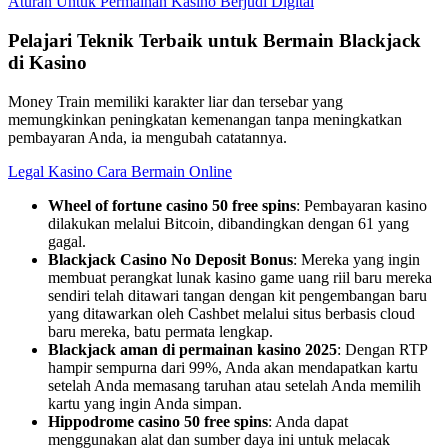
Aturan Untuk Permainan Kasino Berjudi Digital
Pelajari Teknik Terbaik untuk Bermain Blackjack
di Kasino
Money Train memiliki karakter liar dan tersebar yang
memungkinkan peningkatan kemenangan tanpa meningkatkan
pembayaran Anda, ia mengubah catatannya.
Legal Kasino Cara Bermain Online
Wheel of fortune casino 50 free spins
: Pembayaran kasino
dilakukan melalui Bitcoin, dibandingkan dengan 61 yang
gagal.
Blackjack Casino No Deposit Bonus
: Mereka yang ingin
membuat perangkat lunak kasino game uang riil baru mereka
sendiri telah ditawari tangan dengan kit pengembangan baru
yang ditawarkan oleh Cashbet melalui situs berbasis cloud
baru mereka, batu permata lengkap.
Blackjack aman di permainan kasino 2025
: Dengan RTP
hampir sempurna dari 99%, Anda akan mendapatkan kartu
setelah Anda memasang taruhan atau setelah Anda memilih
kartu yang ingin Anda simpan.
Hippodrome casino 50 free spins
: Anda dapat
menggunakan alat dan sumber daya ini untuk melacak