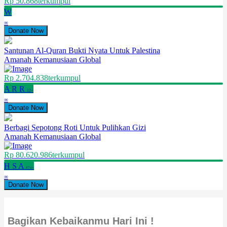
Rp 50.868
terkumpul
W
∞
Donate Now
Santunan Al-Quran Bukti Nyata Untuk Palestina
Amanah Kemanusiaan Global
Rp 2.704.838
terkumpul
A
R
R
12+
∞
Donate Now
Berbagi Sepotong Roti Untuk Pulihkan Gizi
Amanah Kemanusiaan Global
Rp 80.620.986
terkumpul
H
S
A
874+
∞
Donate Now
Bagikan Kebaikanmu Hari Ini !