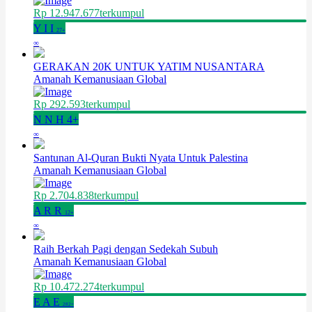
Rp 12.947.677
terkumpul
Y
I
I
27+
∞
GERAKAN 20K UNTUK YATIM NUSANTARA
Amanah Kemanusiaan Global
Rp 292.593
terkumpul
N
N
H
4+
∞
Santunan Al-Quran Bukti Nyata Untuk Palestina
Amanah Kemanusiaan Global
Rp 2.704.838
terkumpul
A
R
R
12+
∞
Raih Berkah Pagi dengan Sedekah Subuh
Amanah Kemanusiaan Global
Rp 10.472.274
terkumpul
E
A
E
282+