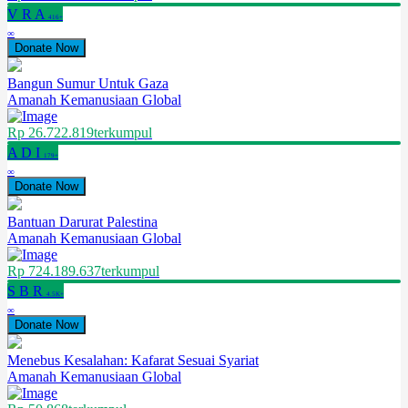
V
R
A
416+
∞
Donate Now
Bangun Sumur Untuk Gaza
Amanah Kemanusiaan Global
Rp 26.722.819
terkumpul
A
D
I
179+
∞
Donate Now
Bantuan Darurat Palestina
Amanah Kemanusiaan Global
Rp 724.189.637
terkumpul
S
B
R
4.5K+
∞
Donate Now
Menebus Kesalahan: Kafarat Sesuai Syariat
Amanah Kemanusiaan Global