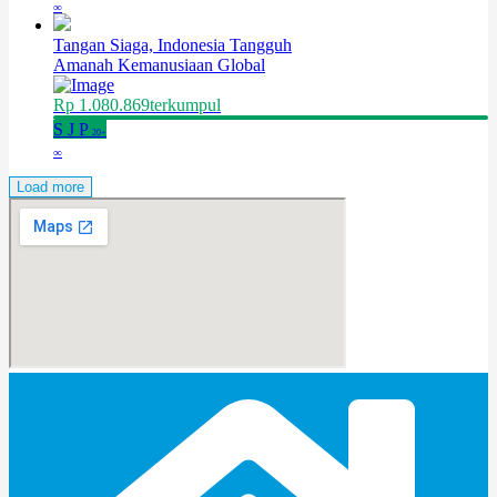
∞
Tangan Siaga, Indonesia Tangguh
Amanah Kemanusiaan Global
Rp 1.080.869
terkumpul
S
J
P
20+
∞
Load more