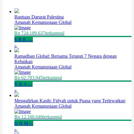
Bantuan Darurat Palestina
Amanah Kemanusiaan Global
Rp 724.189.637
terkumpul
S
B
R
4.5K+
∞
Ramadhan Global: Bersama Terangi 7 Negara dengan
Kebaikan
Amanah Kemanusiaan Global
Rp 62.783.945
terkumpul
V
R
A
416+
∞
Mengalirkan Kasih: Fidyah untuk Puasa yang Terlewatkan
Amanah Kemanusiaan Global
Rp 12.160.040
terkumpul
Q
N
M
27+
∞